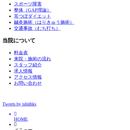
スポーツ障害
整体（GAP理論）
耳つぼダイエット
鍼灸施術（はりきゅう施術）
交通事故（むち打ち）
当院について
料金表
来院・施術の流れ
スタッフ紹介
求人情報
アクセス情報
お問い合わせ
Tweets by ishiihks
HOME
メニュー