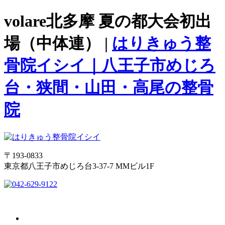
volare北多摩 夏の都大会初出
場（中体連） |
はりきゅう整
骨院イシイ｜八王子市めじろ
台・狭間・山田・高尾の整骨
院
〒193-0833
東京都八王子市めじろ台3-37-7 MMビル1F