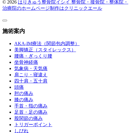
© 2026
はりきゅう整骨院イシイ
整骨院・接骨院・整体院・
治療院のホームページ制作はクリニックエール
施術案内
AKA-IM療法（関節包内調整）
美脚矯正（スタイレックス）
腰痛・ぎっくり腰
坐骨神経痛
気象病・天気痛
肩こり・寝違え
四十肩・五十肩
頭痛
肘の痛み
膝の痛み
手首・指の痛み
足首・足の痛み
股関節の痛み
トリガーポイント
しびれ