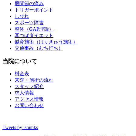
股関節の痛み
トリガーポイント
しびれ
スポーツ障害
整体（GAP理論）
耳つぼダイエット
鍼灸施術（はりきゅう施術）
交通事故（むち打ち）
当院について
料金表
来院・施術の流れ
スタッフ紹介
求人情報
アクセス情報
お問い合わせ
Tweets by ishiihks