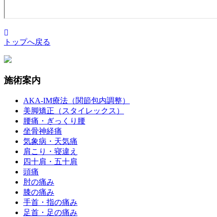
トップへ戻る
施術案内
AKA-IM療法（関節包内調整）
美脚矯正（スタイレックス）
腰痛・ぎっくり腰
坐骨神経痛
気象病・天気痛
肩こり・寝違え
四十肩・五十肩
頭痛
肘の痛み
膝の痛み
手首・指の痛み
足首・足の痛み