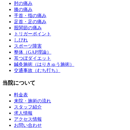
肘の痛み
膝の痛み
手首・指の痛み
足首・足の痛み
股関節の痛み
トリガーポイント
しびれ
スポーツ障害
整体（GAP理論）
耳つぼダイエット
鍼灸施術（はりきゅう施術）
交通事故（むち打ち）
当院について
料金表
来院・施術の流れ
スタッフ紹介
求人情報
アクセス情報
お問い合わせ