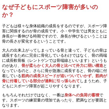
なぜ子どもにスポーツ障害が多いの
か？
子どもは様々な身体組織の成長をするのですが、スポーツ障
害に関係するのが骨の成長です。小・中学生では男女ともに
身長が一番伸びる時期ですので、身長が伸びるということは
骨の長さが変化するということです。
大人の出来上がってしまっている骨と違って、子どもの骨は
成長するために完全に骨化しているわけではなく、骨の両端
に成長軟骨板（レントゲンでは骨端線といいます）というも
のがあり、
骨が柔らかく大人の骨と比べて外力に弱い構造
と
なっているのと、さらに骨が急激に成長すると、骨の端に付
着している
筋肉の成長スピードが追いついていかず、筋肉が
骨に付着している部分が過剰に引っ張られて
しまうため、子
どもにスポーツ障害が起こりやすくなります。
もちろんそれだけではなく、一番は
身体への負荷の蓄積
で
す。スポーツの練習量の増加であったり、肥満などが要因と
なります。