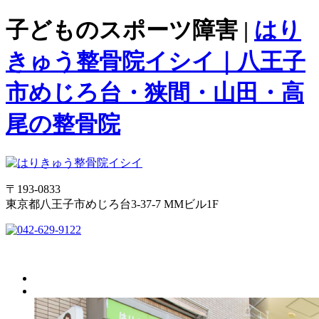
子どものスポーツ障害 |
はり
きゅう整骨院イシイ｜八王子
市めじろ台・狭間・山田・高
尾の整骨院
〒193-0833
東京都八王子市めじろ台3-37-7 MMビル1F