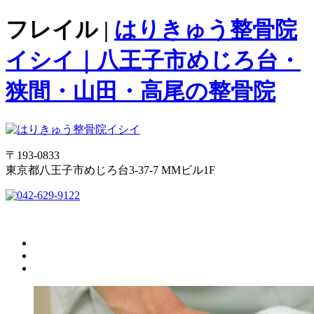
フレイル |
はりきゅう整骨院
イシイ｜八王子市めじろ台・
狭間・山田・高尾の整骨院
〒193-0833
東京都八王子市めじろ台3-37-7 MMビル1F