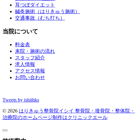
耳つぼダイエット
鍼灸施術（はりきゅう施術）
交通事故（むち打ち）
当院について
料金表
来院・施術の流れ
スタッフ紹介
求人情報
アクセス情報
お問い合わせ
Tweets by ishiihks
© 2026
はりきゅう整骨院イシイ
整骨院・接骨院・整体院・
治療院のホームページ制作はクリニックエール