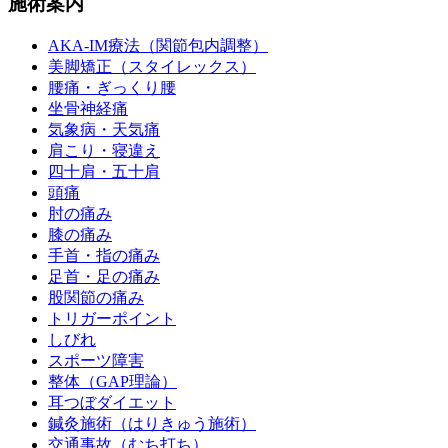
施術案内
AKA-IM療法（関節包内調整）
美脚矯正（スタイレックス）
腰痛・ぎっくり腰
坐骨神経痛
気象病・天気痛
肩こり・寝違え
四十肩・五十肩
頭痛
肘の痛み
膝の痛み
手首・指の痛み
足首・足の痛み
股関節の痛み
トリガーポイント
しびれ
スポーツ障害
整体（GAP理論）
耳つぼダイエット
鍼灸施術（はりきゅう施術）
交通事故（むち打ち）