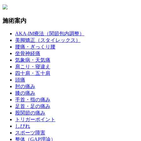
施術案内
AKA-IM療法（関節包内調整）
美脚矯正（スタイレックス）
腰痛・ぎっくり腰
坐骨神経痛
気象病・天気痛
肩こり・寝違え
四十肩・五十肩
頭痛
肘の痛み
膝の痛み
手首・指の痛み
足首・足の痛み
股関節の痛み
トリガーポイント
しびれ
スポーツ障害
整体（GAP理論）