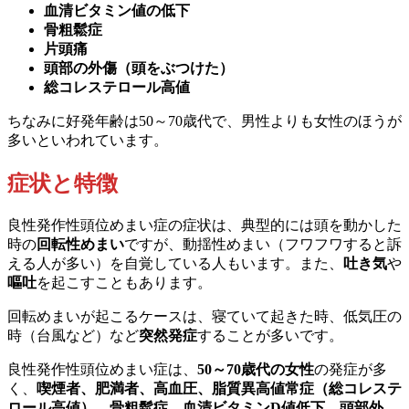
血清ビタミン値の低下
骨粗鬆症
片頭痛
頭部の外傷（頭をぶつけた）
総コレステロール高値
ちなみに好発年齢は50～70歳代で、男性よりも女性のほうが
多いといわれています。
症状と特徴
良性発作性頭位めまい症の症状は、典型的には頭を動かした
時の
回転性めまい
ですが、動揺性めまい（フワフワすると訴
える人が多い）を自覚している人もいます。また、
吐き気
や
嘔吐
を起こすこともあります。
回転めまいが起こるケースは、寝ていて起きた時、低気圧の
時（台風など）など
突然発症
することが多いです。
良性発作性頭位めまい症は、
50～70歳代の女性
の発症が多
く、
喫煙者、肥満者、高血圧、脂質異高値常症（総コレステ
ロール高値）、骨粗鬆症、血清ビタミンD値低下、頭部外