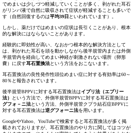
でめまいは少しづつ軽減していくことが多く、剥がれた耳石
がリンパ液で自然に吸収されて症状が軽減することも多いで
す（自然回復するのは
平均39日
といわれています）。
しかし、薬だけではめまいの症状は長引くことがあり、根本
的な解決にはならないことがあります。
経験的に即効性が高い、なおかつ根本的な解決方法として
は、剥がれた耳石を頭を動かしながら後半規管内または外側
半規管内を経由してめまい神経が刺激されない場所（卵形
嚢）に戻す
耳石置換法
という方法をおこないます。
耳石置換法の良性発作性頭位めまい症に対する有効率は60～
80％と報告されています。
後半規管BPPVに対する耳石置換法は
イプリ法（エプリー
法）
という方法で、外側半規管BPPVに対する耳石置換法は
グフォ－ニ法
という方法、外側半規管クプラ結石症BPPVに
対する耳石置換法は
逆グフォーニ法
を用います。
GoogleやYahoo、YouTubeで検索すると耳石置換法が多く掲
載されておりますが、耳石置換法のやり方に関してはコツが