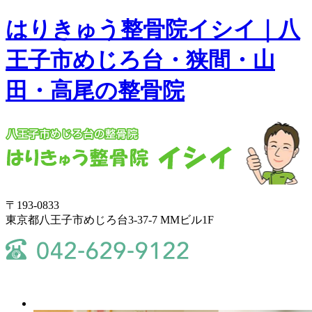
はりきゅう整骨院イシイ｜八
王子市めじろ台・狭間・山
田・高尾の整骨院
〒193-0833
東京都八王子市めじろ台3-37-7 MMビル1F