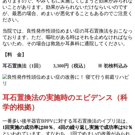
ありますので、やみくもに実施してしまうと効果がみられな
いことがあります。効果がみられないだけならいいのです
が、最悪の場合、めまいが悪化することもあるのでご注意く
ださい。
当院では、良性発作性頭位めまい症の耳石置換法をおこなっ
ております。ただ、嘔吐がある時はそれを止めなければなら
ないため、その場合は救急か耳鼻科に通院してください。
【料 金】
耳石置換法（1回） 3,300円（税込）
※ 初検料込み
耳石置換法の実施時のエビデンス
（科
学的根拠）
一番多い後半器官BPPVに対する耳石置換法のイプリ法は、
1回実施の成功率は80％、4回の繰り返し実施で成功率は92％
といわれています。すなわち、1回でめまいの改善がみられ