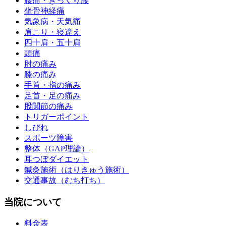
腰痛・ぎっくり腰
坐骨神経痛
気象病・天気痛
肩こり・寝違え
四十肩・五十肩
頭痛
肘の痛み
膝の痛み
手首・指の痛み
足首・足の痛み
股関節の痛み
トリガーポイント
しびれ
スポーツ障害
整体（GAP理論）
耳つぼダイエット
鍼灸施術（はりきゅう施術）
交通事故（むち打ち）
当院について
料金表