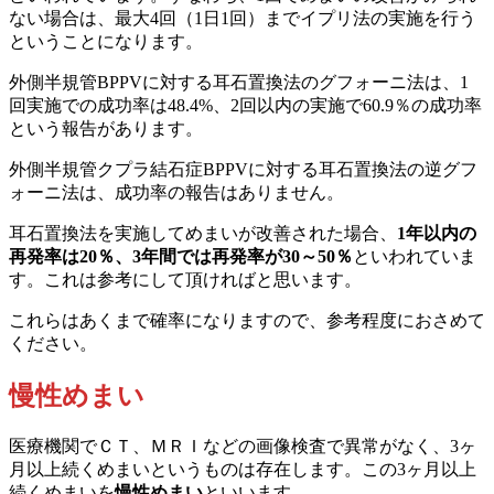
ない場合は、最大4回（1日1回）までイプリ法の実施を行う
ということになります。
外側半規管BPPVに対する耳石置換法のグフォーニ法は、1
回実施での成功率は48.4%、2回以内の実施で60.9％の成功率
という報告があります。
外側半規管クプラ結石症BPPVに対する耳石置換法の逆グフ
ォーニ法は、成功率の報告はありません。
耳石置換法を実施してめまいが改善された場合、
1年以内の
再発率は20％、3年間では再発率が30～50％
といわれていま
す。これは参考にして頂ければと思います。
これらはあくまで確率になりますので、参考程度におさめて
ください。
慢性めまい
医療機関でＣＴ、ＭＲＩなどの画像検査で異常がなく、3ヶ
月以上続くめまいというものは存在します。この3ヶ月以上
続くめまいを
慢性めまい
といいます。