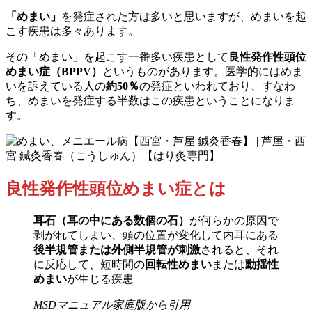
「めまい」
を発症された方は多いと思いますが、めまいを起
こす疾患は多々あります。
その「めまい」を起こす一番多い疾患として
良性発作性頭位
めまい症（BPPV）
というものがあります。医学的にはめま
いを訴えている人の
約50％
の発症といわれており、すなわ
ち、めまいを発症する半数はこの疾患ということになりま
す。
良性発作性頭位めまい症とは
耳石（耳の中にある数個の石）
が何らかの原因で
剥がれてしまい、頭の位置が変化して内耳にある
後半規管または外側半規管が刺激
されると、それ
に反応して、短時間の
回転性めまい
または
動揺性
めまい
が生じる疾患
MSDマニュアル家庭版から引用