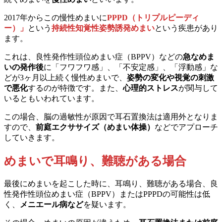
2017年からこの慢性めまいに
PPPD（トリプルピーディ
ー）」
という
持続性知覚性姿勢誘発めまい
という疾患があり
ます。
これは、良性発作性頭位めまい症（BPPV）などの
急なめま
いの発作後
に「フワフワ感」、「不安定感」、「浮動感」な
どが3ヶ月以上続く慢性めまいで、
姿勢の変化や視覚の刺激
で悪化
するのが特徴です。また、
心理的ストレス
が関与して
いるともいわれています。
この場合、脳の過敏性が原因で耳石置換法は適用外となりま
すので、
前庭エクササイズ（めまい体操）
などでアプローチ
していきます。
めまいで耳鳴り、難聴がある場合
最後にめまいを起こした時に、耳鳴り、難聴がある場合、良
性発作性頭位めまい症（BPPV）またはPPPDの可能性は低
く、
メニエール病など
を疑います。