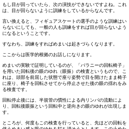
もし目が回っていたら、次の演技ができないですよね。これ
は、目が回らないように訓練をしているからなんです。
言い換えると、フィギュアスケートの選手のような訓練はい
らないにしても、一般の人も訓練をすれば目が回らないよう
になるということです。
すなわち、訓練をすればめまいは起きづらくなります。
ここからは医学的根拠のお話しになります。
めまいの実験で証明しているのが、「バラニーの回転椅子」
を用いた回転後の眼のゆれ（眼振）の検査というもので、こ
れは、頭部を前屈した状態で座り姿勢で目を開けたまま椅子
に座り、椅子を回転させてから停止させた後の眼の揺れをみ
る検査です。
回転停止後には、半規管の慣性による内リンパの流動によ
り、回転後眼振という回転中と逆向きの眼のゆれが出現しま
す。
ところが、何度もこの検査を行っていると、先ほどの回転を
伴うめまい感と眼のゆれを打ち消そうとします。この止めた