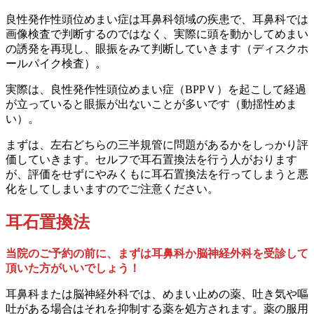
良性発作性頭位めまい症は耳鼻科領域の疾患で、耳鼻科では
画像検査で判断するのではなく、実際に頭を動かしてめまい
の誘発を再現し、眼振をみて判断していきます（ディスクホ
ールパイク検査）。
実際は、良性発作性頭位めまい症（BPPＶ）を起こして経過
が立っていると眼振が出ないことが多いです（動揺性めま
い）。
まずは、左右どちらの三半規管に問題があるかをしっかり評
価していきます。セルフで耳石置換法を行う人がおります
が、評価をせずにやみくもに耳石置換法を行ってしまうと悪
化をしてしまいますのでご注意ください。
耳石置換法
当院のご予約の前に、まずは耳鼻科か脳神経外科を受診して
頂いた方がいいでしょう！
耳鼻科または脳神経外科では、めまい止めの薬、吐き気や嘔
吐がある場合はそれを抑制する薬を処方されます。薬の服用