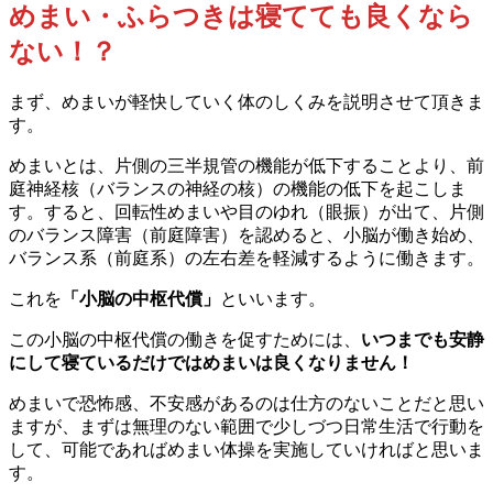
めまい・ふらつきは寝てても良くなら
ない！？
まず、めまいが軽快していく体のしくみを説明させて頂きま
す。
めまいとは、片側の三半規管の機能が低下することより、前
庭神経核（バランスの神経の核）の機能の低下を起こしま
す。すると、回転性めまいや目のゆれ（眼振）が出て、片側
のバランス障害（前庭障害）を認めると、小脳が働き始め、
バランス系（前庭系）の左右差を軽減するように働きます。
これを
「小脳の中枢代償」
といいます。
この小脳の中枢代償の働きを促すためには、
いつまでも安静
にして寝ているだけではめまいは良くなりません！
めまいで恐怖感、不安感があるのは仕方のないことだと思い
ますが、まずは無理のない範囲で少しづつ日常生活で行動を
して、可能であればめまい体操を実施していければと思いま
す。