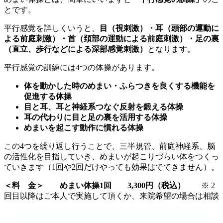
とです。
平行感覚を詳しくいうと、
目（視刺激）・耳（頭部の運動に
よる前庭刺激）・首（頚部の運動による前庭刺激）・足の裏
（直立、歩行などによる深部感覚刺激）
となります。
平行感覚の訓練には4つの体操があります。
体を動かした時のめまい・ふらつきを良くする機能を
促進する体操
目と耳、耳と神経系つなぐ反射を鍛える体操
耳の代わりに目と足の裏を活用する体操
めまいを起こす動作に慣れる体操
この4つを繰り返し行うことで、三半規管、前庭神経系、脳
の活性化を目指していき、めまいが起こりづらい体をつくっ
ていきます（1回や2回だけやっても効果はでてきません）。
＜料 金＞ めまい体操1回 3,300円（税込）
※ 2
回目以降はご本人で実施して頂くか、来院希望の場合は相談